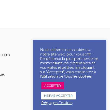
Nous utilisons des cookies sur
notre site web pour vous offrir
ia.com
l'expérience la plus pertinente en
mémorisant vos préférences et
vos visites répétées. En cliquant
sur "Accepter", vous consentez à
ue,
l'utilisation de tous les cookies.
2021 CBI MULTIMEDIA
ACCEPTER
Tous droits réservés
NE PAS ACCEPTER
Réglages Cookies