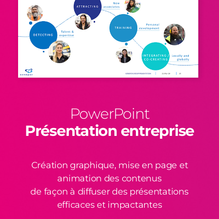
PowerPoint
Présentation entreprise
Création graphique, mise en page et
animation des contenus
de façon à diffuser des présentations
efficaces et impactantes