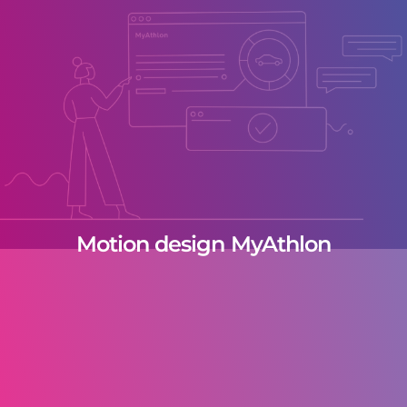
Motion design MyAthlon