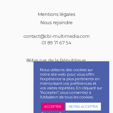
Mentions légales
Nous rejoindre
contact@cbi-multimedia.com
01 89 71 67 54
86bis rue de la République,
92150 Puteaux
Nous utilisons des cookies sur
notre site web pour vous offrir
l'expérience la plus pertinente en
mémorisant vos préférences et
vos visites répétées. En cliquant sur
"Accepter", vous consentez à
l'utilisation de tous les cookies.
ACCEPTER
NE PAS ACCEPTER
2021 CBI MULTIMEDIA