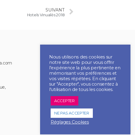
SUIVANT
Hotels Vinualès 2018
Nous utilisons des cookies sur
notre site web pour vous offrir
ia.com
l'expérience la plus pertinente en
mémorisant vos préférences et
vos visites répétées. En cliquant
sur "Accepter", vous consentez à
ue,
l'utilisation de tous les cookies.
2021 CBI MULTIMEDIA
ACCEPTER
Tous droits réservés
NE PAS ACCEPTER
Réglages Cookies