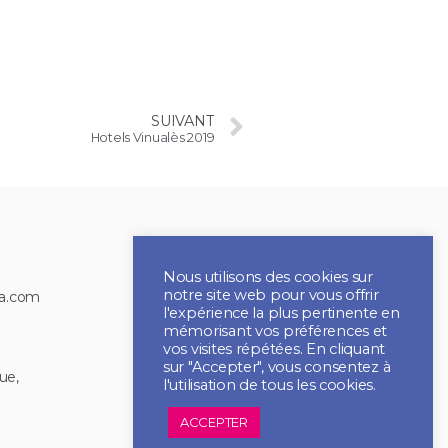
SUIVANT
Hotels Vinualès 2019
Nous utilisons des cookies sur
notre site web pour vous offrir
ia.com
l'expérience la plus pertinente en
mémorisant vos préférences et
vos visites répétées. En cliquant
sur "Accepter", vous consentez à
ue,
l'utilisation de tous les cookies.
2021 CBI MULTIMEDIA
ACCEPTER
Tous droits réservés