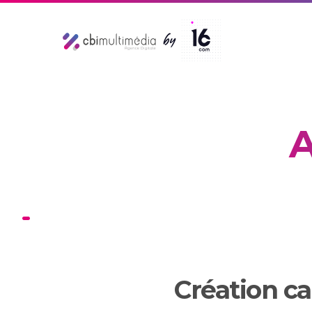
A
Création c