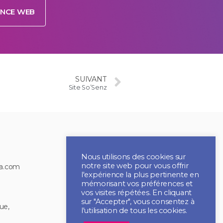
ENCE WEB
SUIVANT
Site So’Senz
Nous utilisons des cookies sur
notre site web pour vous offrir
ia.com
l'expérience la plus pertinente en
mémorisant vos préférences et
vos visites répétées. En cliquant
sur "Accepter", vous consentez à
ue,
l'utilisation de tous les cookies.
2021 CBI MULTIMEDIA