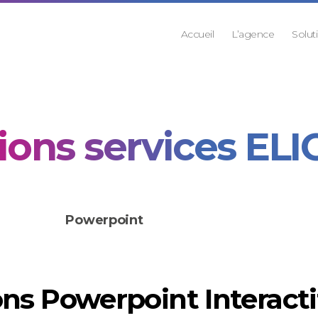
Accueil
L’agence
Solut
ions services EL
Powerpoint
ns Powerpoint Interacti