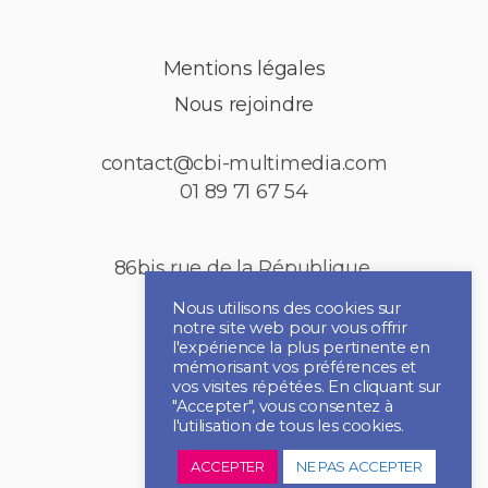
Mentions légales
Nous rejoindre
contact@cbi-multimedia.com
01 89 71 67 54
86bis rue de la République,
92150 Puteaux
Nous utilisons des cookies sur
notre site web pour vous offrir
l'expérience la plus pertinente en
mémorisant vos préférences et
vos visites répétées. En cliquant sur
"Accepter", vous consentez à
l'utilisation de tous les cookies.
ACCEPTER
NE PAS ACCEPTER
2021 CBI MULTIMEDIA